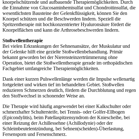
knorpelschützende und aufbauende Therapiemöglichkeiten. Durch
die Einnahme von Glucosaminhemisulfat und Chondroitinsulfat, die
wesentlichsten Bausteine der Gelenkflüssigkeit, können Sie den
Knorpel schützen und die Beschwerden lindern. Speziell die
Spritzentherapie mit hochkonzentrierter Hyaluronsäure fördert die
Knorpelflächen und kann die Arthrosebeschwerden lindern.
Stoßwellentherapie
Bei vielen Erkrankungen der Sehnenansätze, der Muskulatur und
der Gelenke hilft eine gezielte Stoßwellenbehandlung. Primär
bekannt geworden bei der Nierensteinzertrümmerung ohne
Operation, bietet die Stoßwellentherapie gerade im orthopädischen
Fachgebiet umfangreiche Therapiemöglichkeiten.
Dank einer kurzen Pulswellenlänge werden die Impulse wellenartig
fortgeleitet und wirken tief im behandelten Gebiet. Stoßwellen
reduzieren Schmerzen deutlich, fördern die Durchblutung und regen
den Stoffwechsel in schonender Weise an.
Die Therapie wird häufig angewendet bei einer Kalkschulter oder
schmerzhafter Schultersteife, bei Tennis- oder Golfer-Ellbogen
(Epicondylitis), beim Patellaspitzensyndrom der Kniescheibe, bei
einer Reizung der Achillessehne (Achillodynie) oder der
Schleimbeutelentzündung, bei Sehnen(scheiden)-Überlastung,
Fersensporn und Fersenschmerz.