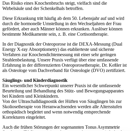
Das Risiko eines Knochenbruchs steigt, vielfach sind die
Wirbelsäule und der Schenkelhals betroffen.
Diese Erkrankung tritt häufig ab dem 50. Lebensjahr auf und wird
durch die hormonelle Umstellung in den Wechseljahren der Frau
gefördert, aber auch Männer können erkranken. Auslöser können
bestimmte Medikamente sein, z. B. eine Cortisontherapie.
In der Diagnostik der Osteoporose ist die DEXA-Messung (Dual
Energy X-ray Absorptiometry) das etablierteste und sicherste
Verfahren zur Knochendichtemessung mit einer sehr geringen
Strahlenbelastung. Unsere Praxis verfügt über eine umfassende
Erfahrung in der differenzierten Osteoporosetherapie, Dr. Keßler ist
als Osteologe vom Dachverband für Osteologie (DVO) zertifiziert.
Säuglings- und Kinderdiagnostik
Ein wesentlicher Schwerpunkt unserer Praxis ist die umfassende
Beurteilung und Behandlung des Stütz- und Bewegungsapparates
bei Kindern und Kleinkindern.
Von der Ultraschalldiagnostik der Hüften von Säuglingen bis zur
Skoliosetherapie von Heranwachsenden werden alle Altersstufen
orthopädisch begleitet und wenn notwendig entsprechende
Korrekturen eingeleitet.
Auch die frühen Störungen der sogenannten Tonus Asymmetrie