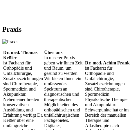
Praxis
Dr. med. Thomas
Über uns
Keßler
In unserer Praxis
ist Facharzt für
geben wir Ihnen Zeit
Dr. med. Achim Frank
Orthopädie und
und Raum, um
ist Facharzt für
Unfallchirurgie,
gesund zu werden.
Orthopädie und
Zusatzbezeichnungen
Wir bieten Ihnen ein
Unfallchirurgie,
sind Chirotherapie,
umfassendes
Zusatzbezeichnungen
Sportmedizin und
Spektrum an
sind Chirotherapie,
Akupunktur.
diagnostischen und
Sportmedizin,
Neben einer breiten
therapeutischen
Physikalische Therapie
konservativen
Möglichkeiten des
und Akupunktur.
Ausbildung und
orthopädischen und
Schwerpunkte hat er im
Erfahrung verfügt Dr.
unfallchirurgischen
Bereich der manuellen
Keßler über eine
Fachgebietes.
Therapie und
umfangreiche
Digitales,
Atlastherapie nach