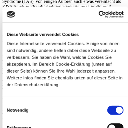
Syndrome (TAS), von einigen Autoren auch etwas vereinfacht als
KISS-Syndrom (Kopfgelenk-induzierte Symmetrie-Störung)
bezeichnet, werden spezialisiert in unserer Praxis behandelt.
Unser Selbstverständnis beinhaltet den sorgsamen und einfühlsamen
Umgang mit Kindern aller Altersstufen. Das Erkennen kindlicher
Fehlentwicklungen des Bewegungsapparates kann viele spätere
Diese Webseite verwendet Cookies
Leiden und Beschwerden verhindern, dies sehen wir als eine
unserer wichtigsten Aufgaben an!
Diese Internetseite verwendet Cookies. Einige von ihnen
sind notwendig, andere helfen dabei diese Webseite zu
Atlastherapie nach Arlen
Neben den bekannten und bewährten chirotherapeutischen
verbessern. Sie haben die Wahl, welche Cookies Sie
Maßnahmen erlaubt die Atlastherapie nach Arlen, auch Krankheiten
akzeptieren. Im Bereich Cookie-Erklärung (unten auf
sehr effektiv und gefahrlos zu behandeln, die bisher der
dieser Seite) können Sie Ihre Wahl jederzeit anpassen.
Manualtherapie nicht zugänglich waren.
Weitere Infos finden Sie ebenfalls unten auf dieser Seite in
Häufige Behandlungsindikationen sind Kopf- und
der Datenschutzerklärung.
Nackenbeschwerden, Migräne, halswirbelsäulenbedingter
Schwindel, sensomotorische Defizite, Koordinationsstörungen bei
Kindern und Erwachsenen, Störungen der Muskelspannung sowie
Konzentrations- und Entwicklungsstörungen bei Kindern.
Einwilligungsauswahl
Notwendig
Die Atlastherapie ist eine manipulative Reflextherapie an den
Kopfgelenken, dem Übergang zwischen Kopf und erstem
Halswirbel, dem Atlaswirbel. Sie ist eine sehr anspruchsvolle
Heilmethode und sollte daher nur von gut ausgebildeten, erfahrenen
Präferenzen