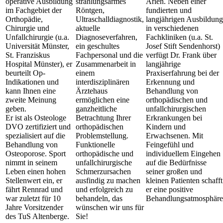
operative Ausbildung
strahlungsarmes
Arlen. Neben einer
im Fachgebiet der
Röntgen,
fundierten und
Orthopädie,
Ultraschalldiagnostik,
langjährigen Ausbildung
Chirurgie und
aktuelle
in verschiedenen
Unfallchirurgie (u.a.
Diagnoseverfahren,
Fachkliniken (u.a. St.
Universität Münster,
ein geschultes
Josef Stift Sendenhorst)
St. Franziskus
Fachpersonal und die
verfügt Dr. Frank über
Hospital Münster), er
Zusammenarbeit in
langjährige
beurteilt Op-
einem
Praxiserfahrung bei der
Indikationen und
interdisziplinären
Erkennung und
kann Ihnen eine
Ärztehaus
Behandlung von
zweite Meinung
ermöglichen eine
orthopädischen und
geben.
ganzheitliche
unfallchirurgischen
Er ist als Osteologe
Betrachtung Ihrer
Erkrankungen bei
DVO zertifiziert und
orthopädischen
Kindern und
spezialisiert auf die
Problemstellung.
Erwachsenen. Mit
Behandlung von
Funktionelle
Feingefühl und
Osteoporose. Sport
orthopädische und
individuellem Eingehen
nimmt in seinem
unfallchirurgische
auf die Bedürfnisse
Leben einen hohen
Schmerzursachen
seiner großen und
Stellenwert ein, er
ausfindig zu machen
kleinen Patienten schafft
fährt Rennrad und
und erfolgreich zu
er eine positive
war zuletzt für 10
behandeln, das
Behandlungsatmosphäre
Jahre Vorsitzender
wünschen wir uns für
des TuS Altenberge.
Sie!