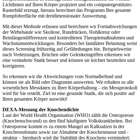
Lichtlinien auf Ihren Körper projiziert und ein computergestütztes
Rasterbild erzeugt, hieraus berechnet das Programm Ihre gesamte
Rumpfoberfläche mit dreidimensionaler Auswertung.
Mit dieser Methode erfassen und berechnen wir Formabweichungen
der Wirbelsäule wie Skoliose, Rundrücken, Hohlkreuz oder
Beinlängendifferenzen und kontrollieren Therapiemaßnahmen und
Wachstumsentwicklungen. Besonders bei familiärer Belastung weist
dieses Screening frühzeitig auf Gefährdungen hin. Beispielsweise
nach Verletzungen, Brüchen oder Gelenkeingriffen erkennen wir
eine veränderte Statik besser und können sie leichter beurteilen und
korrigieren.
So erkennen wir die Abweichungen vom Normalbefund und
können sie als Bild oder Diagramm auswerten. Wir erhalten so alle
wesentlichen Messdaten zu Ihrer Körperhaltung – ein Messprotokoll
wird für Sie erstellt. Ziel ist eine gesunde Statik, die sich positiv auf
Ihren gesamten Körper auswirkt!
DEXA-Messung der Knochendichte
Laut der World Health Organisation (WHO) zählt die Osteoporose
(Knochenschwund) zu den fünf häufigsten Volkskrankheiten. Bei
Osteoporose kommt es zu einem Mangel an Kalksalzen in der
Knochensubstanz sowie zur Abnahme der Knochenmasse und -
struktur – hierdurch wird die Stabilität des Knochens vermindert: